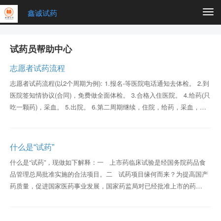
鑫诚试药
Togg
navi
试药员帮助中心
志愿者试药流程
志愿者试药流程(以2个周期为例): 1.报名-等医院电话通知去体检。 2.到
医院签知情协议(合同)，免费做全面体检。 3.合格入住医院。 4.给药(只
吃一颗药)，采血。 5.出院。 6.第二周期继续，住院，给药，采血，
7，体...
什么是“试药”
什么是“试药”，现做如下解释：一 上市药临床试验是经国务院药品食
品管理总局批准实施的合法项目。二 试药项目缘何而来？为提高国产
药质量，促进国家医药事业发展，国家药监局对已经批准上市的药
物，...