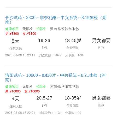
长沙试药～3300～非奈利酮～中兴系统～8.19体检（湖
南）
健康项目
无烟检
招募中
湖南省/长沙市/长沙
男:¥3300
女:¥3300
19-26
18-45岁
男女都要
5天
BMI
年龄限制
性别
住院天数
2026-08-08 15:23:11
浏览次数：1047
分享数：100
洛阳试药～10600～IBI30片～中兴系统～8.21体检（河
南）
健康项目
无烟检
招募中
河南省/洛阳市/洛阳
男:¥10600
女:¥10600
20.5-27
18-35岁
男女都要
9天
BMI
年龄限制
性别
住院天数
2026-08-08 15:22:01
浏览次数：1131
分享数：99