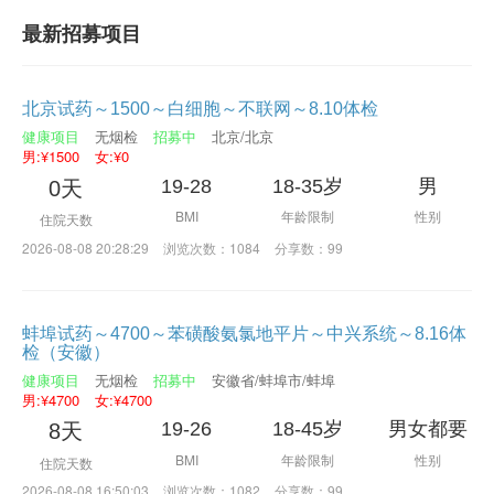
最新招募项目
北京试药～1500～白细胞～不联网～8.10体检
健康项目
无烟检
招募中
北京/北京
男:¥1500
女:¥0
19-28
18-35岁
男
0天
BMI
年龄限制
性别
住院天数
2026-08-08 20:28:29
浏览次数：1084
分享数：99
蚌埠试药～4700～苯磺酸氨氯地平片～中兴系统～8.16体
检（安徽）
健康项目
无烟检
招募中
安徽省/蚌埠市/蚌埠
男:¥4700
女:¥4700
19-26
18-45岁
男女都要
8天
BMI
年龄限制
性别
住院天数
2026-08-08 16:50:03
浏览次数：1082
分享数：99