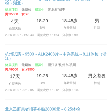
检（湖北）
健康项目
无烟检
招募中
湖北省/咸宁
男:¥5000
女:¥0
18-29
18-45岁
男
4天
BMI
年龄限制
性别
住院天数
2026-08-07 21:58:43
浏览次数：1164
分享数：99
杭州试药～9500～ALK2403片～中兴系统～8.11体检（浙
江）
健康项目
无烟检
招募中
浙江省/杭州市/杭州
男:¥9500
女:¥9500
19-26
18-45岁
男女都要
17天
BMI
年龄限制
性别
住院天数
2026-08-07 20:12:05
浏览次数：1312
分享数：102
北京乙肝患者招募补贴28000元～8.25体检