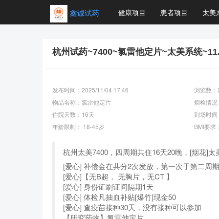
鑫诚试药
健康项目
患者项目
太美
杭州试药~7400~氯雷他定片~太美系统~11
发布时间：2025/11/04 17:46
浏览数：2
物品名称：氯雷他定片
烟检情况
住院天数：16天
到场时间：2
年龄限制： 18-45岁
BMI要求：
杭州太美7400，四周期共住16天20晚，[烟花
[爱心] 补偿金在共分2次发放，第一次于第二周
[爱心]【无B超， 无胸片，无CT 】
[爱心] 身份证刷证间隔期1天
[爱心] 体检凡抽血补贴[爆竹]现金50
[爱心] 查疫苗接种30天，没有接种可以参加
【研究药物】氯雷他定片