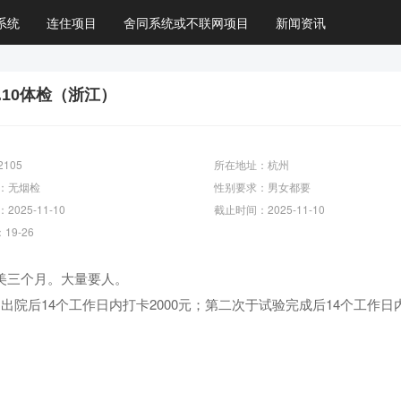
系统
连住项目
舍同系统或不联网项目
新闻资讯
.10体检（浙江）
105
所在地址：杭州
：无烟检
性别要求：男女都要
025-11-10
截止时间：2025-11-10
19-26
]太美三个月。大量要人。
期出院后14个工作日内打卡2000元；第二次于试验完成后14个工作