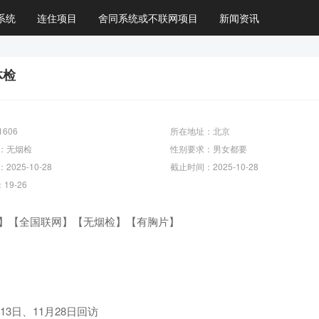
系统
连住项目
舍同系统或不联网项目
新闻资讯
体检
606
所在地址：北京
：无烟检
性别要求：男女都要
025-10-28
截止时间：2025-10-28
19-26
28】【全国联网】【无烟检】【有胸片】
月13日、11月28日回访