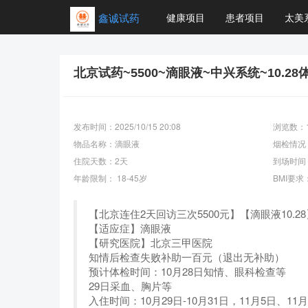
鑫诚试药
健康项目
患者项目
太美
北京试药~5500~滴眼液~中兴系统~10.28
发布时间：2025/10/15 20:08
浏览数：1
物品名称：滴眼液
烟检情况
住院天数：2天
到场时间：2
年龄限制： 18-45岁
BMI要求：
【北京连住2天回访三次5500元】【滴眼液10.
【适应症】滴眼液
【研究医院】北京三甲医院
知情后检查失败补助一百元（退出无补助）
预计体检时间：10月28日知情、眼科检查等
29日采血、胸片等
入住时间：10月29日-10月31日，11月5日、11