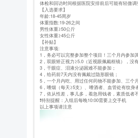
体检和回访时间根据医院安排前后可能有轻微调
【入选要求】
年龄:18-45周岁
体重指数:19-26之间
男性体重≥50公斤
女性体重≥45公斤
【补贴】
注意事项:
1，务必可以完整参加整个项目！三个月内参加
2，双眼矫正视力≥5.0（近视眼佩戴框镜），没
3，干眼症、泪液分泌困难不能参加；
4，给药前7天内没有佩戴过隐形眼镜；
5，一个月内吃、用过任何药物不能参加、三个
6，嗜烟（每天≥5支）、嗜酒者、血管处有纹身
7，依从性差，事儿多，着急用钱者，素质低者
❗️特别提醒：入组后每晚10:00需要上交手机
以上事项请注意