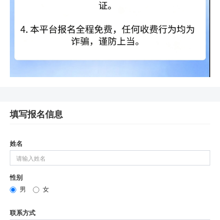
填写报名信息
姓名
性别
男
女
联系方式