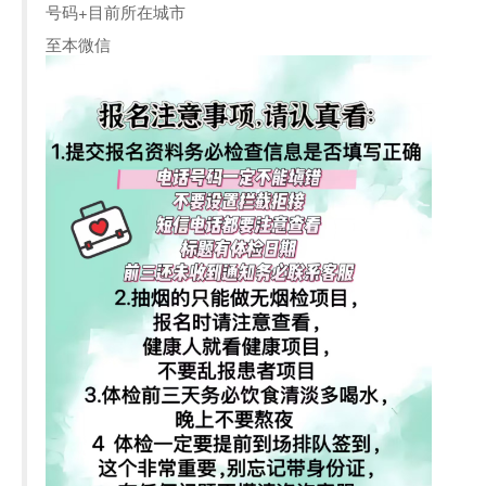
号码+目前所在城市
至本微信