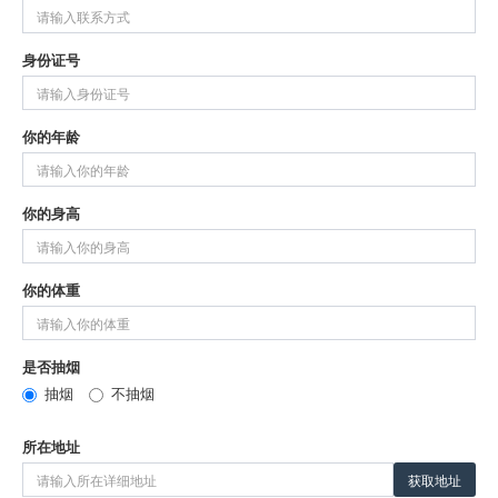
身份证号
你的年龄
你的身高
你的体重
是否抽烟
抽烟
不抽烟
所在地址
获取地址