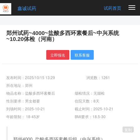
鑫诚试药
Togg
试药首页
navi
郑州试药~4000~盐酸多西环素餐后~中兴系统
~10.20体检（河南）
立即报名
联系客服
发布时间：2025/10/15 13:29
浏览数：1261
所在地址：郑州
物品名称：盐酸多西环素餐后
烟检情况：无烟检
性别要求：男女都要
住院天数：8天
到场时间：2025-10-21
截止时间：2025-10-21
年龄限制： 18-45岁
BMI要求：18.5-30
复制
郑州4000 .盐酸多西环素餐后组（中兴系统）