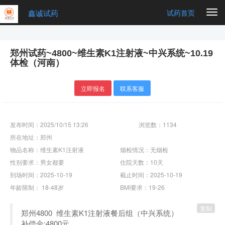
鑫诚试药
Togg
试药首页
navi
郑州试药~4800~维生素K1注射液~中兴系统~10.19
体检（河南）
立即报名
联系客服
发布时间：2025/10/15 13:26
浏览数：1134
所在地址：郑州
物品名称：维生素K1注射液
烟检情况：无烟检
性别要求：男女都要
住院天数：10天
到场时间：2025-10-19
截止时间：2025-10-19
年龄限制： 18-48岁
BMI要求：19-26
复制
郑州4800 维生素K1注射液餐后组（中兴系统）
补偿金:4800元