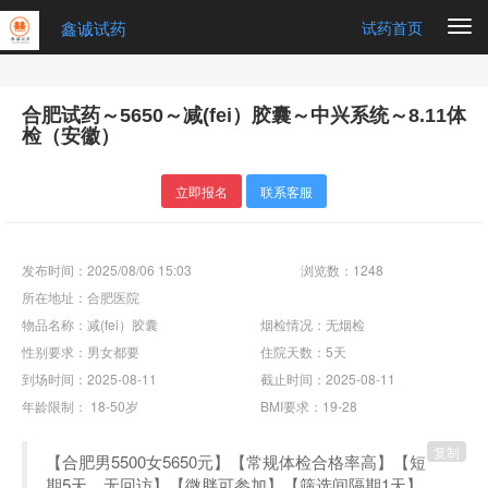
鑫诚试药
Togg
试药首页
navi
合肥试药～5650～减(fei）胶囊～中兴系统～8.11体
检（安徽）
立即报名
联系客服
发布时间：2025/08/06 15:03
浏览数：1248
所在地址：合肥医院
物品名称：减(fei）胶囊
烟检情况：无烟检
性别要求：男女都要
住院天数：5天
到场时间：2025-08-11
截止时间：2025-08-11
年龄限制： 18-50岁
BMI要求：19-28
复制
【合肥男5500女5650元】【常规体检合格率高】【短
期5天、无回访】【微胖可参加】【筛选间隔期1天】