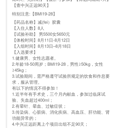
【查中兴正远90天】
特别注意:【BMI19-28】
【药品名称】减(fei）胶囊
【入住人数】8人
【试验补助】 男5500女5650元
【体检时间】8月11日-8月12日
【入组时间】8月13日–8月18日
【入选要求】
1.健康男、女性志愿者。
2.年龄18-50周岁；BMI19-28，男性≥50kg，女性
≥45kg；
3.试验期间，需严格遵守试验所规定的饮食和作息要
求，服从管理。
有以下的情况不得参加！
1.近半年有手术史，三个月内献血，参加过临床试
验、失血超过400ml；
2.有晕针、晕血、过敏症状；
3.传染病、心脏病、消化疾病、高血压、肝功能、肾
功能异常的；
4.中兴正远距离上个项目出组不足90天；