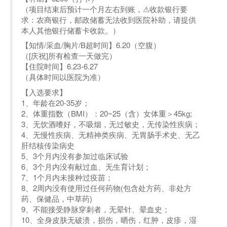
（项目结束后预计一个月左右到账，⚠收款银行要
求：农商银行，邮政储蓄无法收到医院补助，请提供
本人其他银行储蓄卡收款。）
【知情/采血/胸片/B超时间】6.20（空腹）
（[庆祝]所有检查一天做完）
【住院时间】6.23-6.27
（具体时间以医院为准）
【入选要求】
1、年龄在20-35岁；
2、体重指数（BMI）：20~25（含）女体重＞45kg;
3、无饮酒嗜好，不吸烟，无过敏史，无传染性疾病；
4、无慢性疾病、无精神类疾病、无胃肠手术史、无乙
肝结核传染病史
5、3个月内没有参加过临床试验
6、3个月内没有献过血、无生育计划；
7、1个月内未接种过疫苗；
8、2周内没有使用过任何药物(包含处方药、非处方
药、保健品，中草药)
9、不能接受静脉穿刺者，无晕针、晕血史；
10、全身皮肤无破溃，损伤，晒伤，红肿，皮疹，湿