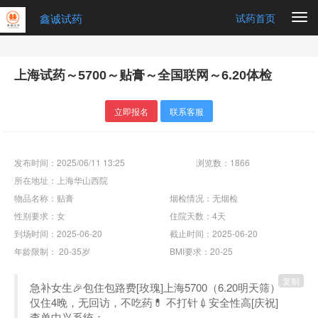
鑫诚试药
Togg
试药首页
navi
上海试药～5700～贴膏～全国联网～6.20体检
立即报名
联系客服
发布时间：2025/06/11 13:25
浏览数：1866
所在地址：上海华山西院
物品名称：贴膏
烟检情况：无烟检
性别要求：女
住院天数：4天
到场时间：2025-06-20
截止时间：2025-06-20
年龄限制： 20-35岁
BMI要求：20-25
复制
急补女生🎉包住包路费[玫瑰]上海5700（6.20明天筛）
仅住4晚，无回访，不吃药💊 不打针💉安全性高[庆祝]
查单中兴系统；