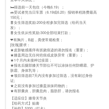
🛏️筛选前一天包住（今晚6.19）；
🚗受试者凭当日车票（6.19或6.20）报销单程路费最高
150元；
🧧女生筛选奖励:200全程参加完筛选（给药当天
发）；
🧧女生依从性奖励:300全部结束打款；
❤有胸片，B超，粪便常规检查；
[玫瑰]要求：
★皮肤敏感瘙痒有抓挠痕迹的请勿报名（重要）;
★膝盖周边无任何疤痕或皮肤异常（重要）；
★1个月内未接种过疫苗；
★报名后腿部膝关节部位不可以涂抹任何防晒霜、护
肤霜、身体乳等；
★项目筛选前7天内没有参加过筛选，没有刷过身份
证;
★之前没有参加过膝盖涂抹药物的；
★有胆囊炎，胆囊息肉，脂肪肝，请勿报名
【适应症】膝骨关节炎
【给药方式】贴膏
【补助】5200（打卡）