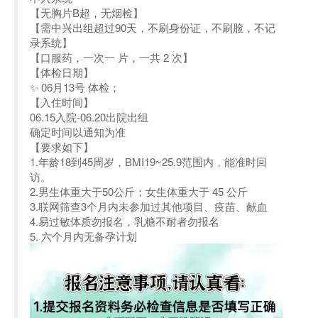
【无胸片B超，无烟检】
【需中兴出组超过90天，不刷身份证，不刷脸，不记
录系统】
【口服药，一次一 片，一共 2 次】
【体检日期】
✨ 06月13号 体检；
【入住时间】
06.15入院-06.20出院出组
确定时间以通知为准
【要求如下】
1.年龄18到45周岁，BMI19~25.9范围内，能准时回
访。
2.男生体重大于50公斤；女生体重大于 45 公斤
3.联网筛查3个月内未参加过其他项目、疫苗、献血
4.易过敏体质勿报名，乳糖不耐者勿报名
5. 六个月内无备孕计划