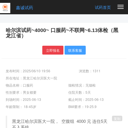
鑫诚试药
Togg
试药首页
navi
哈尔滨试药~4000~ 口服药~不联网~6.13体检（黑
龙江省）
立即报名
联系客服
发布时间：2025/06/10 19:56
浏览数：1311
所在地址：黑龙江哈尔滨医大一院
物品名称：口服药
烟检情况：无烟检
性别要求：男女都要
住院天数：5天
到场时间：2025-06-13
截止时间：2025-06-13
年龄限制： 18-45岁
BMI要求：19-25.9
复制
黑龙江哈尔滨医大一院， 空腹组 4000 元 连住5天
不入系统