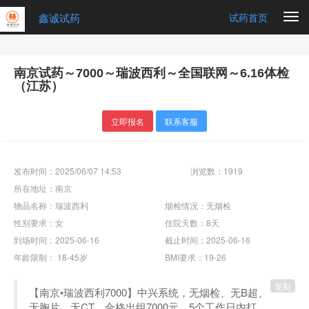
鑫诚试药
Togg
试药首页
navi
南京试药～7000～瑞波西利～全国联网～6.16体检
（江苏）
立即报名
联系客服
发布时间：2025/06/07 14:53
浏览数：1919
所在地址：南京
物品名称：瑞波西利
烟检情况：无烟检
性别要求：女
住院天数：8天
到场时间：2025-06-16
截止时间：2025-06-16
年龄限制： 18-45岁
BMI要求：19-26
复制
【南京•瑞波西利7000】中兴系统，无烟检、无B超、
无胸片，无CT，合格出组7000元，5个工作日内打