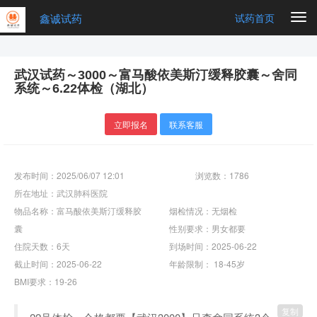
鑫诚试药
Togg
试药首页
navi
武汉试药～3000～富马酸依美斯汀缓释胶囊～舍同
系统～6.22体检（湖北）
立即报名
联系客服
发布时间：2025/06/07 12:01
浏览数：1786
所在地址：武汉肺科医院
物品名称：富马酸依美斯汀缓释胶
烟检情况：无烟检
囊
性别要求：男女都要
住院天数：6天
到场时间：2025-06-22
截止时间：2025-06-22
年龄限制： 18-45岁
BMI要求：19-26
复制