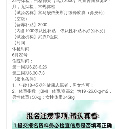
22号体检，合格都要【武汉3000】只查舍同系统3个
月，无烟检，常规体检
【试验名称】富马酸依美斯汀缓释胶囊（鼻炎药）
（空腹）
【营养补贴】3000
（内含1000依从性补贴，依从性补贴不好的不发）
【试验机构】武汉D医院
【时间
体检时间
6月22号
住院时间：
第一周期6.23-6.26
第二周期6.30-7.3
【报名条件】
1、年龄18-45岁的健康志愿者，男女均可；
2、体重指数（BMI =体重/身高2）为19~26.0kg/m2，
男性体重≥50kg；女性体重≥45kg