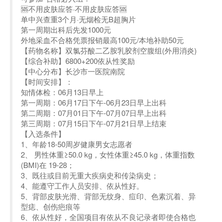
🆘不用皮肤应答·不用皮肤应答🆘
单中兴查重3个月·无烟检无B超胸片
第一周期出科后先发1000元
外地采血不合格凭票报销最高100元/本地补助50元
【药物名称】双氯芬酸二乙胺乳胶剂空腹组(外用消炎)
【综合补助】6800+200依从性奖励
【中心分布】长沙市一医院南院
【时间安排】：
知情体检：06月13日早上
第一周期：06月17日下午-06月23日早上出科
第二周期：07月01日下午-07月07日早上出科
第三周期：07月15日下午-07月21日早上结束
【入选条件】
1、年龄18-50周岁健康男女志愿者
2、 男性体重≥50.0 kg，女性体重≥45.0 kg，体重指数
(BMI)在 19-28；
3、既往或目前无重大疾病史和传染病史；
4、能遵守工作人员安排、依从性好。
5、背部皮肤光滑、背部无纹身、痘印、色素沉着、异
型痣、创伤疤痕等
6、依从性好，全国项目有依从不良记录者即使合格也