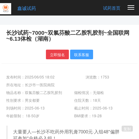
鑫诚试药
Togg
试药首页
navi
长沙试药~7000~双氯芬酸二乙胺乳胶剂~全国联网
~6.13体检（湖南）
立即报名
联系客服
发布时间：2025/06/05 18:02
浏览数：1753
所在地址：长沙市一医院南院
物品名称：双氯芬酸二乙胺乳胶剂
烟检情况：无烟检
性别要求：男女都要
住院天数：18天
到场时间：2025-06-13
截止时间：2025-06-13
年龄限制： 18-50岁
BMI要求：19-28
复制
大量要人—长沙不吃药外用乳膏7000元·入组48*偏胖
可参加*合格必入组！