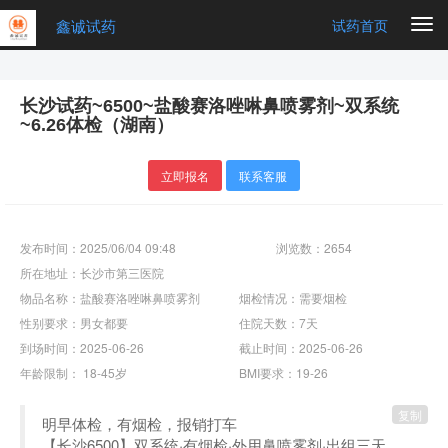
鑫诚试药
Togg
试药首页
navi
长沙试药~6500~盐酸赛洛唑啉鼻喷雾剂~双系统
~6.26体检（湖南）
立即报名
联系客服
发布时间：2025/06/04 09:48
浏览数：2654
所在地址：长沙市第三医院
物品名称：盐酸赛洛唑啉鼻喷雾剂
烟检情况：需要烟检
性别要求：男女都要
住院天数：7天
到场时间：2025-06-26
截止时间：2025-06-26
年龄限制： 18-45岁
BMI要求：19-26
复制
明早体检，有烟检，报销打车
【长沙6500】双系统·有烟检·外用鼻喷雾剂·出组三天