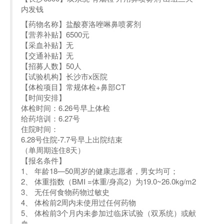
内发钱
【药物名称】盐酸赛洛唑啉鼻喷雾剂
【营养补贴】6500元
【采血补贴】无
【交通补贴】无
【招募人数】50人
【试验机构】长沙市x医院
【体检项目】常规体检+鼻部CT
【时间安排】
体检时间：6.26号早上体检
给药培训：6.27号
住院时间：
6.28号住院-7.7号早上出院结束
（单周期连住8天）
【报名条件】
1、 年龄18—50周岁的健康志愿者，男女均可；
2、 体重指数（BMI =体重/身高2）为19.0~26.0kg/m2
3、 无任何食物药物过敏史
4、 体检前2周内未使用过任何药物
5、 体检前3个月内未参加过临床试验（双系统）或献
血