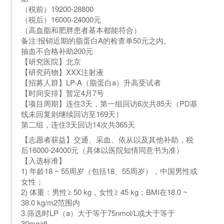
（税前）19200-28800
（税后）16000-24000元
（高血脂和肥胖患者基本都能符合）
备注:报销近期的脂蛋白A的检查单50元之内。
抽血不合格补助200元
【研究医院】北京
【研究药物】XXX注射液
【招募人群】LP-A（脂蛋白a）升高受试者
【时间安排】暂定4月7号
【项目周期】连住3天，第一组回访6次共85天（PD基
线未回复则继续回访至169天）
第二组，连住3天回访14次共365天
【志愿者获益】交通、采血、依从以及其他补助，税
后16000-24000元（具体以医院知情同意书为准）
【入选标准】
1) 年龄18 ~ 55周岁（包括18、55周岁），中国男性或
女性；
2) 体重：男性≥ 50 kg，女性≥ 45 kg；BMI在18.0 ~
38.0 kg/m2范围内
3.筛选时LP（a）大于等于75nmol/L或大于等于
30mg/dL