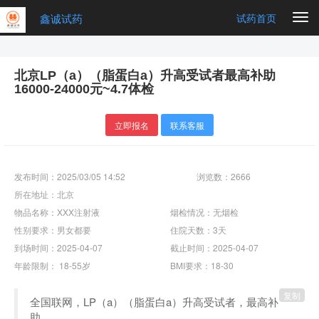
鑫诚试药
Togg
试药首页
navi
北京LP（a）（脂蛋白a）升高受试者最高补助
16000-24000元~4.7体检
立即报名
联系客服
发布时间：2025/03/05 14:52
浏览数：2666
所在地址：北京
物品名称：XXX注射液
烟检情况：无烟检
性别要求：男女都要
住院天数：3天
到场时间：2025-04-07
截止时间：2025-04-07
年龄限制： 18-55岁
BMI要求：18-30
复制
全国联网，LP（a）（脂蛋白a）升高受试者，最高补
助