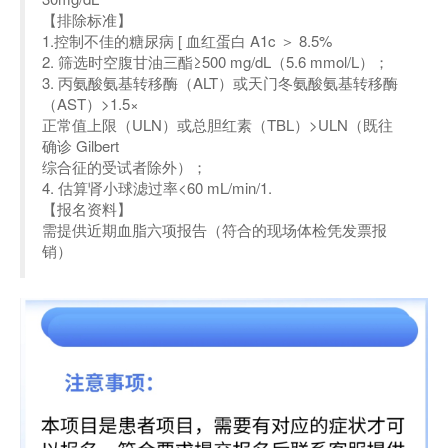
【排除标准】
1.控制不佳的糖尿病 [ 血红蛋白 A1c ＞ 8.5%
2. 筛选时空腹甘油三酯≥500 mg/dL（5.6 mmol/L）；
3. 丙氨酸氨基转移酶（ALT）或天门冬氨酸氨基转移酶
（AST）>1.5×
正常值上限（ULN）或总胆红素（TBL）>ULN（既往
确诊 Gilbert
综合征的受试者除外）；
4. 估算肾小球滤过率<60 mL/min/1.
【报名资料】
需提供近期血脂六项报告（符合的现场体检凭发票报
销）