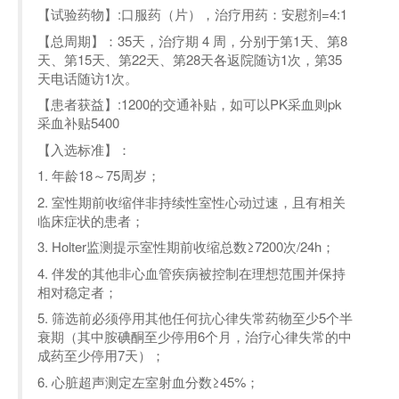
【试验药物】:口服药（片），治疗用药：安慰剂=4:1
【总周期】：35天，治疗期 4 周，分别于第1天、第8
天、第15天、第22天、第28天各返院随访1次，第35
天电话随访1次。
【患者获益】:1200的交通补贴，如可以PK采血则pk
采血补贴5400
【入选标准】：
1. 年龄18～75周岁；
2. 室性期前收缩伴非持续性室性心动过速，且有相关
临床症状的患者；
3. Holter监测提示室性期前收缩总数≥7200次/24h；
4. 伴发的其他非心血管疾病被控制在理想范围并保持
相对稳定者；
5. 筛选前必须停用其他任何抗心律失常药物至少5个半
衰期（其中胺碘酮至少停用6个月，治疗心律失常的中
成药至少停用7天）；
6. 心脏超声测定左室射血分数≥45%；