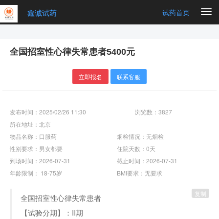
鑫诚试药
Togg
试药首页
navi
全国招室性心律失常患者5400元
立即报名
联系客服
发布时间：2025/02/26 11:30
浏览数：3827
所在地址：北京
物品名称：口服药
烟检情况：无烟检
性别要求：男女都要
住院天数：0天
到场时间：2026-07-31
截止时间：2026-07-31
年龄限制： 18-75岁
BMI要求：无要求
复制
全国招室性心律失常患者
【试验分期】：II期