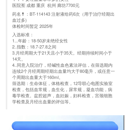
医院🈶 成都 重庆 杭州 廊坊7700元
药名💊：BT-114143 注射液给药6次（用于治疗经期出
血过多)
体检时间暂定 2025年
入选标准：
1...年龄：18-50岁未绝经女性
2..指数：18.7-27.8之间
3.月经周期大于21天且小于35天。经期持续时间小于
14天。
4..同意入院治疗，经碱性血色素法评估，在筛选期内
连续2个月经周期经期出血量均大于80毫升，或任意一
个周期出血量大于160ml。
筛选期：生命体征，体格检查，12导联心电图实验室
检查，包括血常规，血生化，尿常规，凝血功能，病
毒学检查。盆腔超声，血妊娠，妇科检查，宫颈细胞
学检查及月经出血量的评估等。