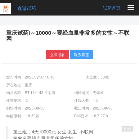
鑫诚试药
Togg
试药首页
navi
重庆试药l～10000～要经血量非常多的女性～不联
网
立即报名
联系客服
发布时间：2025/02/07 16:16
浏览数：5332
所在地址：重庆
物品名称：BT-114143 注射液
烟检情况：无烟检
性别要求：女
住院天数：4天
到场时间：2025-09-30
截止时间：2025-09-30
年龄限制： 18-50岁
BMI要求：18.7-27.8
复制
第三组，4天10000元 女生 女生 不联网
🌹🌹🌹要经血量非常多的女性