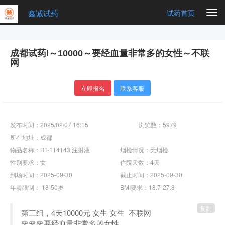
鑫诚试药
Togg
试药首页
navi
成都试药l～10000～要经血量非常多的女性～不联
网
立即报名
联系客服
发布时间：2025/02/07 16:15
浏览数：5979
所在地址：成都
物品名称：BT-114143 注射液
烟检情况：无烟检
性别要求：女
住院天数：4天
到场时间：2025-09-30
截止时间：2025-09-30
年龄限制： 18-50岁
BMI要求：18.7-27.8
复制
第三组，4天10000元 女生 女生 不联网
🌹🌹🌹要经血量非常多的女性