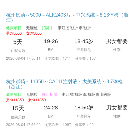
杭州试药～5000～ALK2403片～中兴系统～8.13体检（浙
江）
健康项目
无烟检
招募中
浙江省/杭州市/杭州
男:¥5000
女:¥5000
19-26
18-45岁
男女都要
5天
BMI
年龄限制
性别
住院天数
2026-08-04 17:56:11
浏览次数：1711
分享数：107
杭州试药～11350～CA111注射液～太美系统～8.7体检
（浙江）
健康项目
无烟检
停止招募
浙江省/杭州市/杭州萧山医院
男:¥11350
女:¥11350
24-28
18-50岁
男女都要
15天
BMI
年龄限制
性别
住院天数
2026-08-04 17:55:00
浏览次数：1097
分享数：99