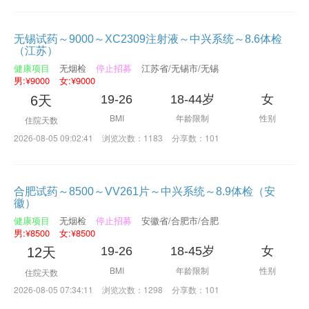
无锡试药～9000～XC2309注射液～中兴系统～8.6体检
（江苏）
健康项目
无烟检
停止招募
江苏省/无锡市/无锡
男:¥9000
女:¥9000
19-26
18-44岁
女
6天
BMI
年龄限制
性别
住院天数
2026-08-05 09:02:41
浏览次数：1183
分享数：101
合肥试药～8500～VV261片～中兴系统～8.9体检（安
徽）
健康项目
无烟检
停止招募
安徽省/合肥市/合肥
男:¥8500
女:¥8500
19-26
18-45岁
女
12天
BMI
年龄限制
性别
住院天数
2026-08-05 07:34:11
浏览次数：1298
分享数：101