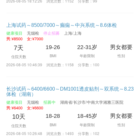
2026-08-05 18:12:26
浏览次数：1152
分享数：99
上海试药～8500/7000～癫痫～中兴系统～8.6体检
健康项目
无烟检
停止招募
上海/上海
男:¥8500
女:¥7000
19-26
22-31岁
男女都要
7天
BMI
年龄限制
性别
住院天数
2026-08-05 10:46:39
浏览次数：1158
分享数：100
长沙试药～6400/6600～DM1001透皮贴剂～双系统～8.23
体检（湖南）
健康项目
无烟检
招募中
湖南省/长沙市/中南大学湘雅三医院
男:¥6400
女:¥6600
18-28
18-45岁
男女都要
10天
BMI
年龄限制
性别
住院天数
2026-08-05 10:26:48
浏览次数：1493
分享数：102