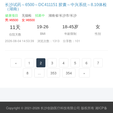
长沙试药～6500～DC411151 胶囊～中兴系统～8.10体检
（湖南）
健康项目
无烟检
招募中
湖南省/长沙市/长沙
男:¥6500
女:¥6500
19-26
18-45岁
女
11天
BMI
年龄限制
性别
住院天数
2026-08-04 14:53:39
浏览次数：1313
分享数：101
«
1
2
3
4
5
6
7
8
...
353
354
»
Copyright © 2021-2026 长沙创勋医疗科技有限公司 版权所有
湘ICP备