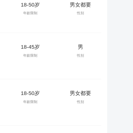
18-50岁
男女都要
年龄限制
性别
18-45岁
男
年龄限制
性别
18-50岁
男女都要
年龄限制
性别