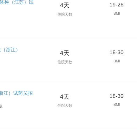
1体检（江苏）试
19-26
4天
BMI
住院天数
体检（浙江）
18-30
4天
BMI
住院天数
检（浙江）试药员招
18-30
4天
BMI
住院天数
院