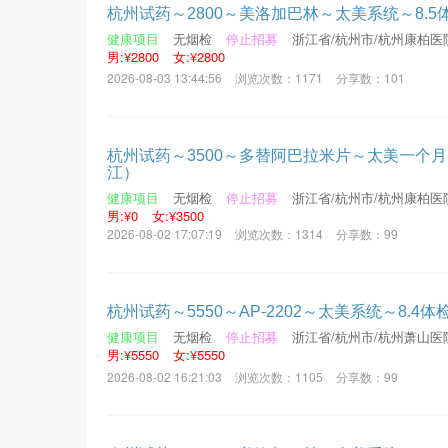
杭州试药～2800～美洛加巴林～太美系统～8.5
健康项目
无烟检
停止招募
浙江省/杭州市/杭州康柏医
男:¥2800
女:¥2800
2026-08-03 13:44:56
浏览次数：1171
分享数：101
杭州试药～3500～多替阿巴拉米片～太美一个月
江）
健康项目
无烟检
停止招募
浙江省/杭州市/杭州康柏医
男:¥0
女:¥3500
2026-08-02 17:07:19
浏览次数：1314
分享数：99
杭州试药～5550～AP-2202～太美系统～8.4
健康项目
无烟检
停止招募
浙江省/杭州市/杭州萧山医
男:¥5550
女:¥5550
2026-08-02 16:21:03
浏览次数：1105
分享数：99