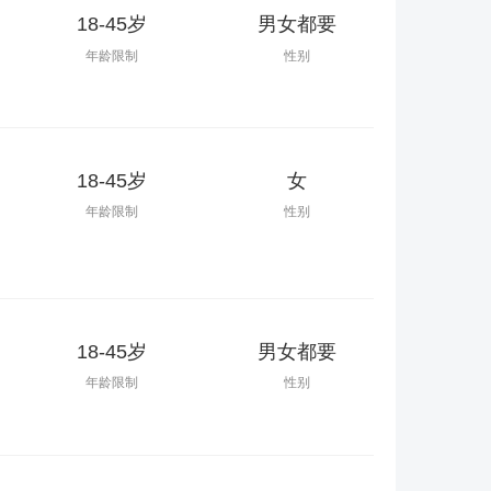
18-45岁
男女都要
年龄限制
性别
18-45岁
女
年龄限制
性别
18-45岁
男女都要
年龄限制
性别