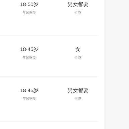
18-50岁
男女都要
年龄限制
性别
18-45岁
女
年龄限制
性别
18-45岁
男女都要
年龄限制
性别