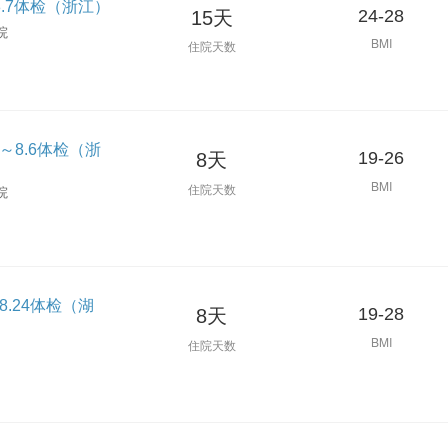
8.7体检（浙江）
24-28
15天
院
BMI
住院天数
～8.6体检（浙
19-26
8天
BMI
住院天数
院
.24体检（湖
19-28
8天
BMI
住院天数