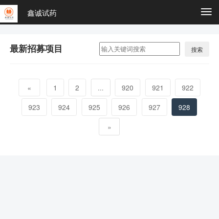
鑫诚试药
Togg
navi
最新招募项目
搜索
«
1
2
...
920
921
922
923
924
925
926
927
928
»