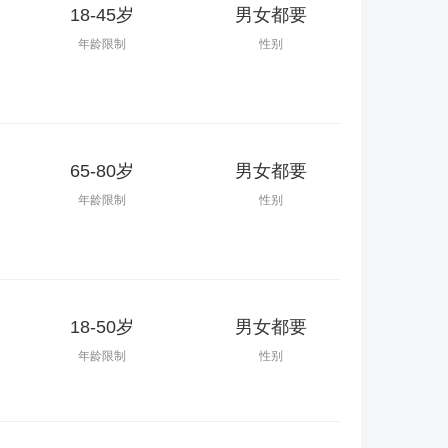
18-45岁
男女都要
年龄限制
性别
65-80岁
男女都要
年龄限制
性别
18-50岁
男女都要
年龄限制
性别