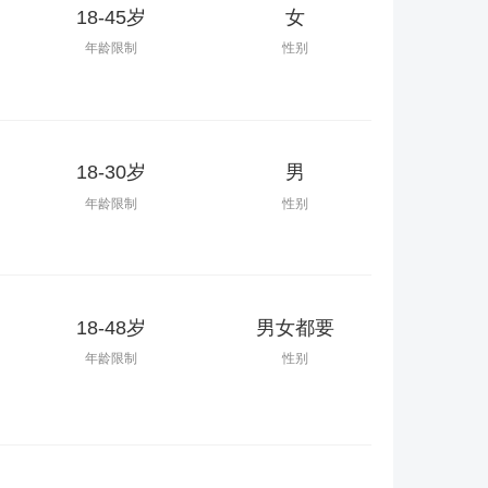
18-45岁
女
年龄限制
性别
18-30岁
男
年龄限制
性别
18-48岁
男女都要
年龄限制
性别