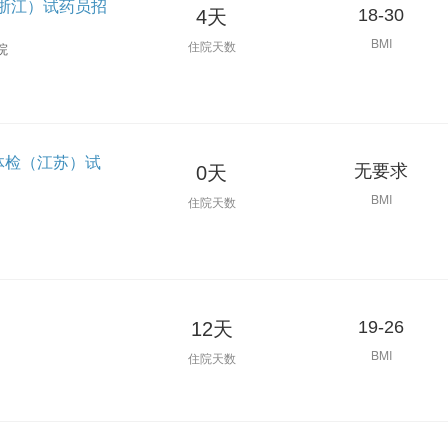
检（浙江）试药员招
18-30
4天
BMI
住院天数
院
3体检（江苏）试
无要求
0天
BMI
住院天数
19-26
12天
BMI
住院天数