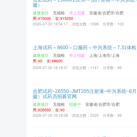
徽）
健康项目
无烟检
停止招募
安徽省/合肥市/合肥
男:¥15000
女:¥15250
2026-07-30 19:54:17
浏览次数：1596
分享数：102
上海试药～8600～口服药～中兴系统～7.31体检
健康项目
无烟检
停止招募
上海/上海市/上海
男:¥0
女:¥8600
2026-07-30 18:18:37
浏览次数：1147
分享数：99
合肥试药~26550~JMT205注射液~中兴系统~
徽）试药员招募官网
健康项目
无烟检
招募中
安徽省/合肥市/合肥
男:¥26550
女:¥0
2026-07-30 16:18:08
浏览次数：2320
分享数：99