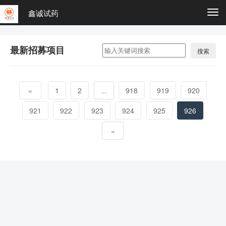
鑫诚试药
Togg
navi
最新招募项目
搜索
«
1
2
...
918
919
920
921
922
923
924
925
926
»